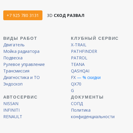
+7 925 780 3131
3D
СХОД РАЗВАЛ
ВИДЫ РАБОТ
КЛУБНЫЙ СЕРВИС
Двигатель
X-TRAIL
Мойка радиатора
PATHFINDER
Подвеска
PATROL
Рулевое управление
TEANA
Трансмиссия
QASHQAI
Диагностика и ТО
FX
— % скидки
Эндоскоп
QX70
G
АВТОСЕРВИС
ДОКУМЕНТЫ
NISSAN
СОПД
INFINITI
Политика
RENAULT
конфиденциальности