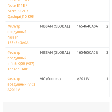
Note E11E /
Micra K12E /
Qashqai J10 K9K
Фильтр
NISSAN (GLOBAL)
165464GA0A
2 
воздушный
Nissan
165464GA0A
Фильтр
NISSAN (GLOBAL)
165465CA0B
3 
воздушный
Infiniti Q50 (V37)
165465CA0B
Фильтр
VIC (Япония)
A2011V
1 
воздушный (VIC)
A2011V