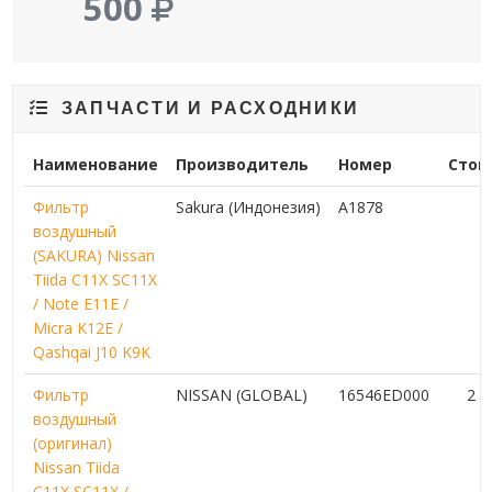
500
ЗАПЧАСТИ И РАСХОДНИКИ
Наименование
Производитель
Номер
Стои
Фильтр
Sakura (Индонезия)
A1878
7
воздушный
(SAKURA) Nissan
Tiida C11X SC11X
/ Note E11E /
Micra K12E /
Qashqai J10 K9K
Фильтр
NISSAN (GLOBAL)
16546ED000
2 
воздушный
(оригинал)
Nissan Tiida
C11X SC11X /