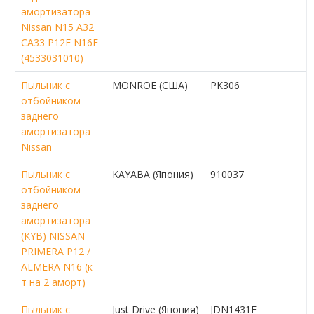
амортизатора
Nissan N15 A32
CA33 P12E N16E
(4533031010)
Пыльник с
MONROE (США)
PK306
2
отбойником
заднего
амортизатора
Nissan
Пыльник с
KAYABA (Япония)
910037
1
отбойником
заднего
амортизатора
(KYB) NISSAN
PRIMERA P12 /
ALMERA N16 (к-
т на 2 аморт)
Пыльник с
Just Drive (Япония)
JDN1431E