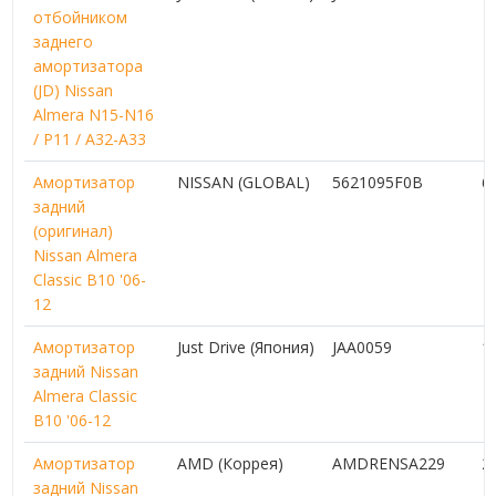
отбойником
заднего
амортизатора
(JD) Nissan
Almera N15-N16
/ P11 / A32-A33
Амортизатор
NISSAN (GLOBAL)
5621095F0B
6
задний
(оригинал)
Nissan Almera
Classic B10 '06-
12
Амортизатор
Just Drive (Япония)
JAA0059
1
задний Nissan
Almera Classic
B10 '06-12
Амортизатор
AMD (Коррея)
AMDRENSA229
2
задний Nissan