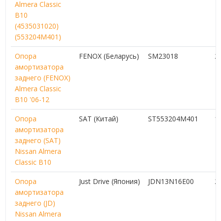
Almera Classic
B10
(4535031020)
(553204M401)
Опора
FENOX (Беларусь)
SM23018
2
амортизатора
заднего (FENOX)
Almera Classic
B10 '06-12
Опора
SAT (Китай)
ST553204M401
1
амортизатора
заднего (SAT)
Nissan Almera
Classic B10
Опора
Just Drive (Япония)
JDN13N16E00
2
амортизатора
заднего (JD)
Nissan Almera