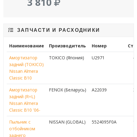
3 810
ЗАПЧАСТИ И РАСХОДНИКИ
Наименование
Производитель
Номер
Сто
Амортизатор
TOKICO (Япония)
U2971
4
задний (TOKICO)
Nissan Almera
Classic B10
Амортизатор
FENOX (Беларусь)
A22039
3
задний (R=L)
Nissan Almera
Classic B10 '06-
Пыльник с
NISSAN (GLOBAL)
5524095F0A
1
отбойником
заднего