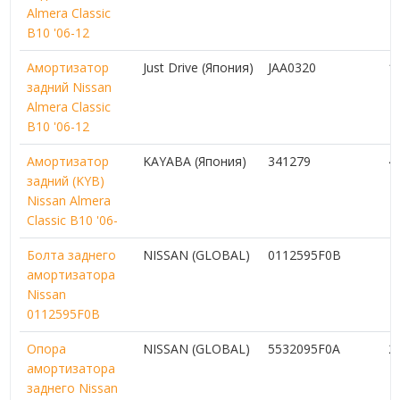
Almera Classic
B10 '06-12
Амортизатор
Just Drive (Япония)
JAA0320
1
задний Nissan
Almera Classic
B10 '06-12
Амортизатор
KAYABA (Япония)
341279
4
задний (KYB)
Nissan Almera
Classic B10 '06-
Болта заднего
NISSAN (GLOBAL)
0112595F0B
амортизатора
Nissan
0112595F0B
Опора
NISSAN (GLOBAL)
5532095F0A
2
амортизатора
заднего Nissan