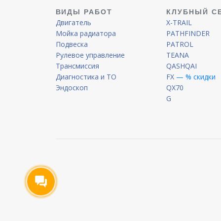
ВИДЫ РАБОТ
КЛУБНЫЙ С
Двигатель
X-TRAIL
Мойка радиатора
PATHFINDER
Подвеска
PATROL
Рулевое управление
TEANA
Трансмиссия
QASHQAI
Диагностика и ТО
FX
— % скидки
Эндоскоп
QX70
G