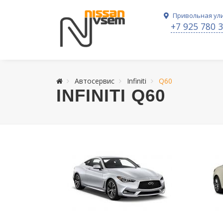
Привольная ули
+7 925 780 
Автосервис
Infiniti
Q60
INFINITI Q60