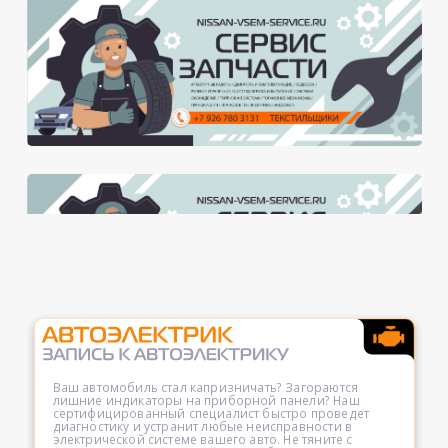
Ваш автомобиль стал капризничать? Загораются
лишние индикаторы на приборной панели? Наш
сертифицированный специалист быстро проведет
диагностику и устранит любые неисправности в
электрической системе вашего авто. Не тяните с