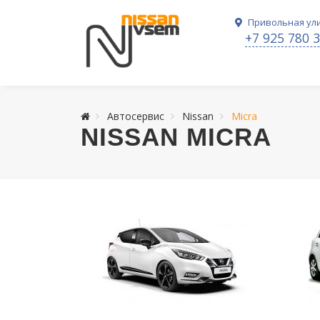
Привольная ули
+7 925 780 
Автосервис
Nissan
Micra
NISSAN MICRA