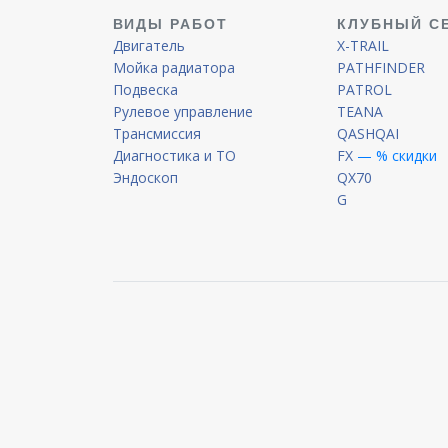
ВИДЫ РАБОТ
КЛУБНЫЙ С
Двигатель
X-TRAIL
Мойка радиатора
PATHFINDER
Подвеска
PATROL
Рулевое управление
TEANA
Трансмиссия
QASHQAI
Диагностика и ТО
FX
— % скидки
Эндоскоп
QX70
G