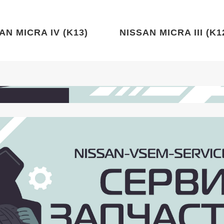
AN MICRA IV (K13)
NISSAN MICRA III (K1