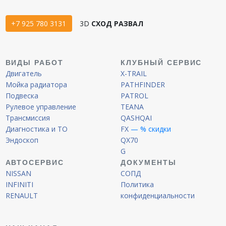
+7 925 780 3131
3D
СХОД РАЗВАЛ
ВИДЫ РАБОТ
КЛУБНЫЙ СЕРВИС
Двигатель
X-TRAIL
Мойка радиатора
PATHFINDER
Подвеска
PATROL
Рулевое управление
TEANA
Трансмиссия
QASHQAI
Диагностика и ТО
FX
— % скидки
Эндоскоп
QX70
G
АВТОСЕРВИС
ДОКУМЕНТЫ
NISSAN
СОПД
INFINITI
Политика
RENAULT
конфиденциальности