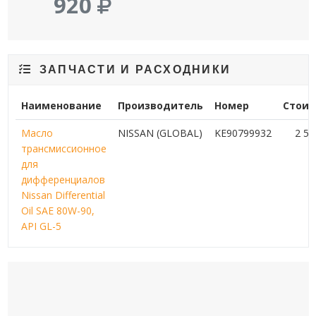
920
ЗАПЧАСТИ И РАСХОДНИКИ
Наименование
Производитель
Номер
Стоим
Масло
NISSAN (GLOBAL)
KE90799932
2 5
трансмиссионное
для
дифференциалов
Nissan Differential
Oil SAE 80W-90,
API GL-5