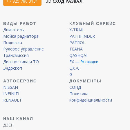
+7 925 780 3131
3D
СХОД РАЗВАЛ
ВИДЫ РАБОТ
КЛУБНЫЙ СЕРВИС
Двигатель
X-TRAIL
Мойка радиатора
PATHFINDER
Подвеска
PATROL
Рулевое управление
TEANA
Трансмиссия
QASHQAI
Диагностика и ТО
FX
— % скидки
Эндоскоп
QX70
G
АВТОСЕРВИС
ДОКУМЕНТЫ
NISSAN
СОПД
INFINITI
Политика
RENAULT
конфиденциальности
НАШ КАНАЛ
ДЗЕН