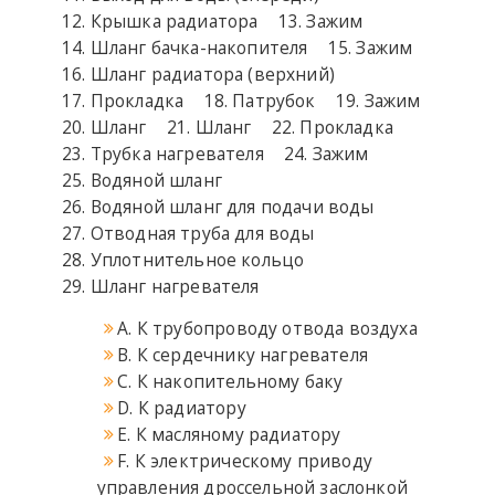
Крышка радиатора
Зажим
Шланг бачка-накопителя
Зажим
Шланг радиатора (верхний)
Прокладка
Патрубок
Зажим
Шланг
Шланг
Прокладка
Трубка нагревателя
Зажим
Водяной шланг
Водяной шланг для подачи воды
Отводная труба для воды
Уплотнительное кольцо
Шланг нагревателя
A. К трубопроводу отвода воздуха
B. К сердечнику нагревателя
C. К накопительному баку
D. К радиатору
E. К масляному радиатору
F. К электрическому приводу
управления дроссельной заслонкой