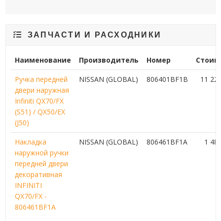
ЗАПЧАСТИ И РАСХОДНИКИ
Наименование
Производитель
Номер
Стоим
Ручка передней
NISSAN (GLOBAL)
806401BF1B
11 22
двери наружная
Infiniti QX70/FX
(S51) / QX50/EX
(J50)
Накладка
NISSAN (GLOBAL)
806461BF1A
1 48
наружной ручки
передней двери
декоративная
INFINITI
QX70/FX -
806461BF1A