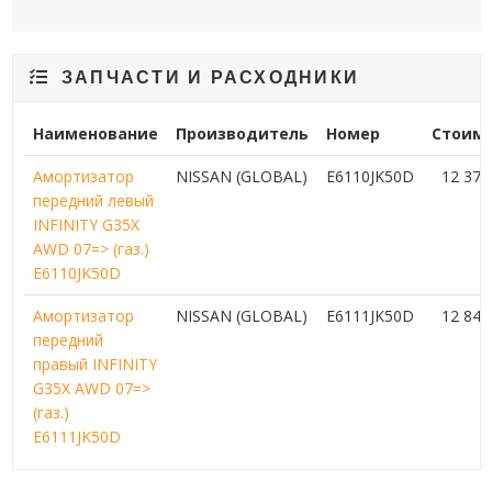
ЗАПЧАСТИ И РАСХОДНИКИ
Наименование
Производитель
Номер
Стоим
Амортизатор
NISSAN (GLOBAL)
E6110JK50D
12 37
передний левый
INFINITY G35X
AWD 07=> (газ.)
E6110JK50D
Амортизатор
NISSAN (GLOBAL)
E6111JK50D
12 84
передний
правый INFINITY
G35X AWD 07=>
(газ.)
E6111JK50D