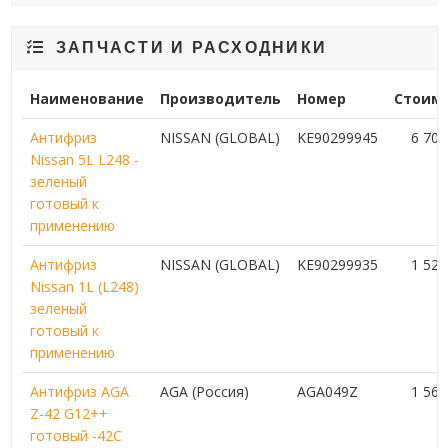
ЗАПЧАСТИ И РАСХОДНИКИ
Наименование
Производитель
Номер
Стоим
Антифриз
NISSAN (GLOBAL)
KE90299945
6 70
Nissan 5L L248 -
зеленый
готовый к
применению
Антифриз
NISSAN (GLOBAL)
KE90299935
1 52
Nissan 1L (L248)
зеленый
готовый к
применению
Антифриз AGA
AGA (Россия)
AGA049Z
1 56
Z-42 G12++
готовый -42C