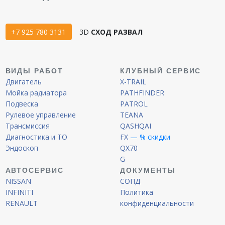
+7 925 780 3131
3D
СХОД РАЗВАЛ
ВИДЫ РАБОТ
КЛУБНЫЙ СЕРВИС
Двигатель
X-TRAIL
Мойка радиатора
PATHFINDER
Подвеска
PATROL
Рулевое управление
TEANA
Трансмиссия
QASHQAI
Диагностика и ТО
FX
— % скидки
Эндоскоп
QX70
G
АВТОСЕРВИС
ДОКУМЕНТЫ
NISSAN
СОПД
INFINITI
Политика
RENAULT
конфиденциальности