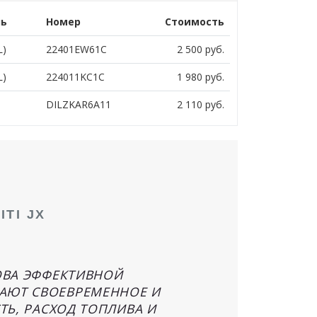
ль
Номер
Стоимость
L)
22401EW61C
2 500
руб.
L)
224011KC1C
1 980
руб.
DILZKAR6A11
2 110
руб.
TI JX
ОВА ЭФФЕКТИВНОЙ
ИВАЮТ СВОЕВРЕМЕННОЕ И
Ь, РАСХОД ТОПЛИВА И