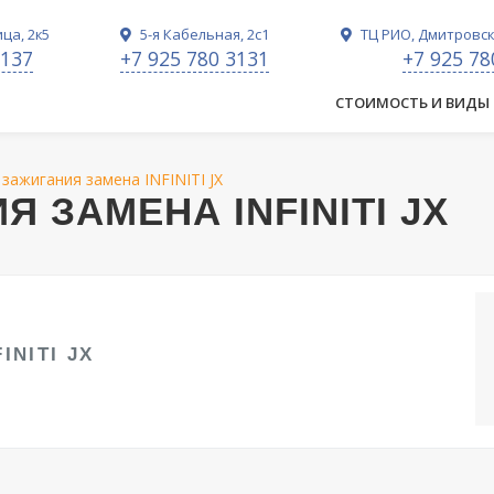
ца, 2к5
5-я Кабельная, 2с1
ТЦ РИО, Дмитровско
3137
+7 925 780 3131
+7 925 78
СТОИМОСТЬ И ВИДЫ
 зажигания замена INFINITI JX
 ЗАМЕНА INFINITI JX
NITI JX