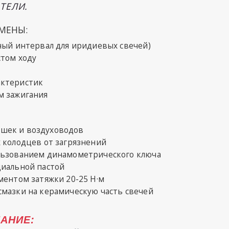
ТЕЛИ.
МЕНЫ:
ный интервал для иридиевых свечей)
стом ходу
актеристик
м зажигания
шек и воздуховодов
 колодцев от загрязнений
льзованием динамометрического ключа
циальной пастой
ментом затяжки 20-25 Н·м
смазки на керамическую часть свечей
АНИЕ: