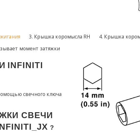
ажигания
Крышка коромысла RH
Крышка кором
азывает момент затяжки
И
INFINITI
 помощью свечного ключа
ЖКИ СВЕЧИ
INFINITI_JX
?