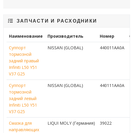
ЗАПЧАСТИ И РАСХОДНИКИ
Наименование
Производитель
Номер
С
Суппорт
NISSAN (GLOBAL)
440011AA0A
тормозной
задний правый
Infiniti L50 Y51
V37 G25
Суппорт
NISSAN (GLOBAL)
440111AA0A
тормозной
задний левый
Infiniti L50 Y51
V37 G25
Смазка для
LIQUI MOLY (Германия)
39022
направляющих