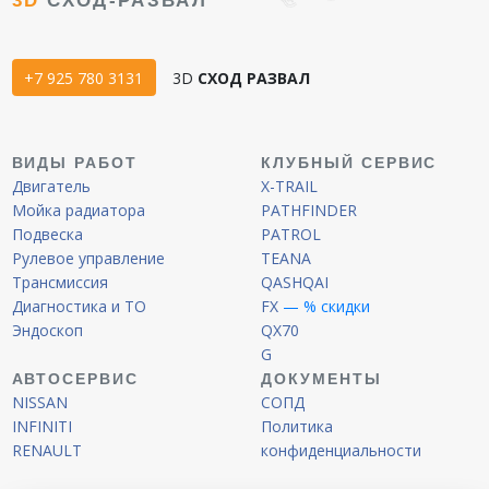
3D
СХОД-РАЗВАЛ
+7 925 780 3131
3D
СХОД РАЗВАЛ
ВИДЫ РАБОТ
КЛУБНЫЙ СЕРВИС
Двигатель
X-TRAIL
Мойка радиатора
PATHFINDER
Подвеска
PATROL
Рулевое управление
TEANA
Трансмиссия
QASHQAI
Диагностика и ТО
FX
— % скидки
Эндоскоп
QX70
G
АВТОСЕРВИС
ДОКУМЕНТЫ
NISSAN
СОПД
INFINITI
Политика
RENAULT
конфиденциальности