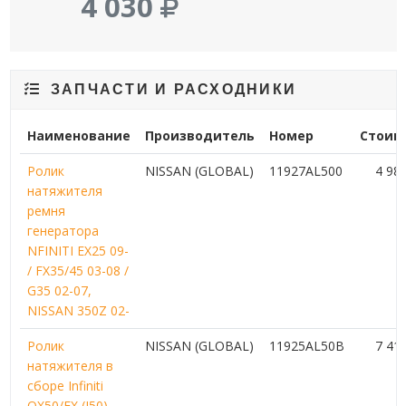
4 030
ЗАПЧАСТИ И РАСХОДНИКИ
Наименование
Производитель
Номер
Стоим
Ролик
NISSAN (GLOBAL)
11927AL500
4 98
натяжителя
ремня
генератора
NFINITI EX25 09-
/ FX35/45 03-08 /
G35 02-07,
NISSAN 350Z 02-
Ролик
NISSAN (GLOBAL)
11925AL50B
7 41
натяжителя в
сборе Infiniti
QX50/EX (J50)