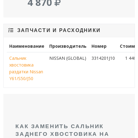
4 870
ЗАПЧАСТИ И РАСХОДНИКИ
Наименование
Производитель
Номер
Стоимо
Сальник
NISSAN (GLOBAL)
3314201J10
1 440
хвостовика
раздатки Nissan
Y61/S50/J50
КАК ЗАМЕНИТЬ САЛЬНИК
ЗАДНЕГО ХВОСТОВИКА НА