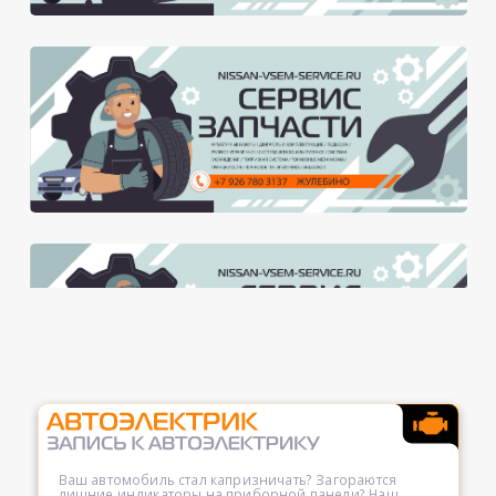
Ваш автомобиль стал капризничать? Загораются
лишние индикаторы на приборной панели? Наш