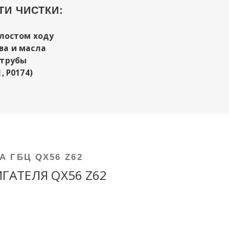
И ЧИСТКИ:
олостом ходу
ва и масла
 трубы
, P0174)
А ГБЦ QX56 Z62
ГАТЕЛЯ QX56 Z62