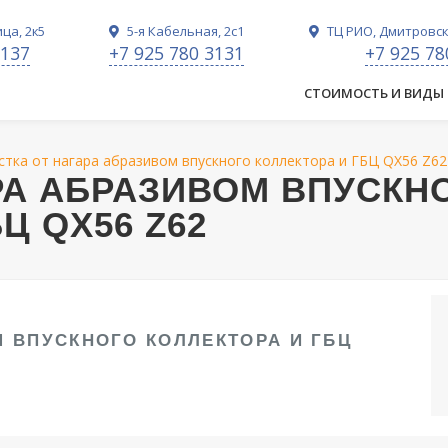
ца, 2к5
5-я Кабельная, 2с1
ТЦ РИО, Дмитровско
3137
+7 925 780 3131
+7 925 78
СТОИМОСТЬ И ВИДЫ
стка от нагара абразивом впускного коллектора и ГБЦ QX56 Z62
РА АБРАЗИВОМ ВПУСКН
Ц QX56 Z62
М ВПУСКНОГО КОЛЛЕКТОРА И ГБЦ