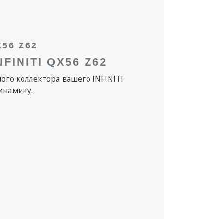
56 Z62
INITI QX56 Z62
ого коллектора вашего INFINITI
инамику.