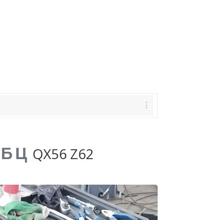
ГБЦ
QX56 Z62