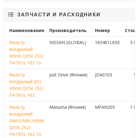
ЗАПЧАСТИ И РАСХОДНИКИ
Наименование
Производитель
Номер
Стои
Фильтр
NISSAN (GLOBAL)
165461LK0E
3 0
воздушный
Infiniti QX56 Z62/
PATROL Y62 10-
Фильтр
Just Drive (Япония)
JDA0103
9
воздушный (JD)
Infiniti QX56 Z62/
PATROL Y62
Фильтр
Masuma (Япония)
MFAN205
1 0
воздушный
(MASUMA) Infiniti
QX56 Z62/
PATROL Y62 10-