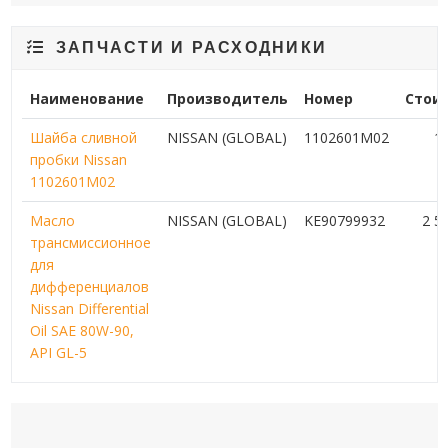
ЗАПЧАСТИ И РАСХОДНИКИ
Наименование
Производитель
Номер
Стои
Шайба сливной
NISSAN (GLOBAL)
1102601M02
1
пробки Nissan
1102601M02
Масло
NISSAN (GLOBAL)
KE90799932
2 5
трансмиссионное
для
дифференциалов
Nissan Differential
Oil SAE 80W-90,
API GL-5