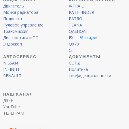
Двигатель
X-TRAIL
Мойка радиатора
PATHFINDER
Подвеска
PATROL
Рулевое управление
TEANA
Трансмиссия
QASHQAI
Диагностика и ТО
FX
— % скидки
Эндоскоп
QX70
G
АВТОСЕРВИС
ДОКУМЕНТЫ
NISSAN
СОПД
INFINITI
Политика
RENAULT
конфиденциальности
НАШ КАНАЛ
ДЗЕН
YouTube
ТЕЛЕГРАМ