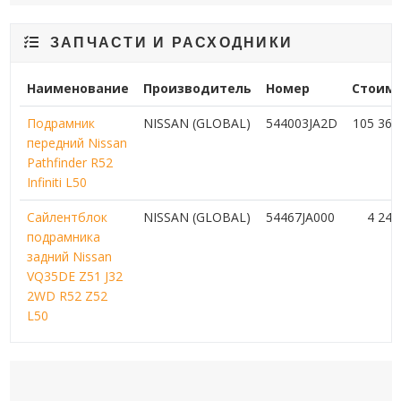
ЗАПЧАСТИ И РАСХОДНИКИ
Наименование
Производитель
Номер
Стоим
Подрамник
NISSAN (GLOBAL)
544003JA2D
105 36
передний Nissan
Pathfinder R52
Infiniti L50
Сайлентблок
NISSAN (GLOBAL)
54467JA000
4 24
подрамника
задний Nissan
VQ35DE Z51 J32
2WD R52 Z52
L50