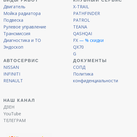
ВИДЫ РАБОТ
КЛУБНЫЙ СЕРВИС
Двигатель
X-TRAIL
Мойка радиатора
PATHFINDER
Подвеска
PATROL
Рулевое управление
TEANA
Трансмиссия
QASHQAI
Диагностика и ТО
FX
— % скидки
Эндоскоп
QX70
G
АВТОСЕРВИС
ДОКУМЕНТЫ
NISSAN
СОПД
INFINITI
Политика
RENAULT
конфиденциальности
НАШ КАНАЛ
ДЗЕН
YouTube
ТЕЛЕГРАМ