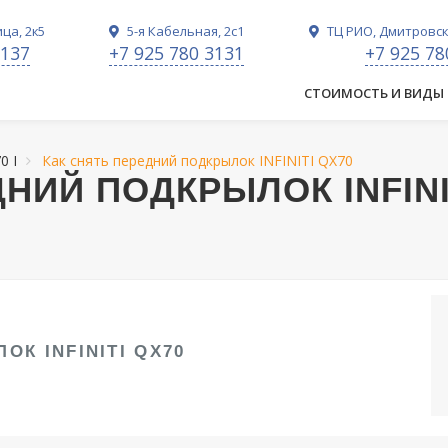
ца, 2к5
5-я Кабельная, 2с1
ТЦ РИО, Дмитровско
3137
+7 925 780 3131
+7 925 78
СТОИМОСТЬ И ВИДЫ
70 I
Как снять передний подкрылок INFINITI QX70
НИЙ ПОДКРЫЛОК INFINI
К INFINITI QX70