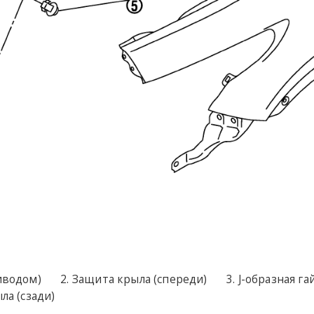
иводом)
Защита крыла (спереди)
J-образная га
ла (сзади)