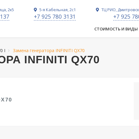
ца, 2к5
5-я Кабельная, 2с1
ТЦ РИО, Дмитровско
3137
+7 925 780 3131
+7 925 78
СТОИМОСТЬ И ВИДЫ
70 I
Замена генератора INFINITI QX70
РА INFINITI QX70
QX70