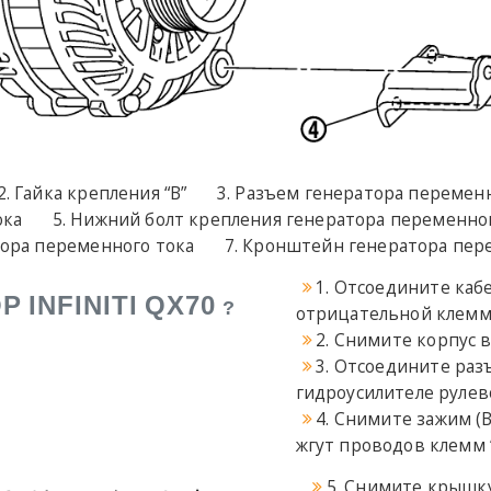
Гайка крепления “B”
Разъем генератора переменн
ока
Нижний болт крепления генератора переменно
тора переменного тока
Кронштейн генератора пер
1. Отсоедините каб
ОР
INFINITI
QX70
?
отрицательной клемм
2. Снимите корпус 
3. Отсоедините раз
гидроусилителе рулево
4. Снимите зажим (B
жгут проводов клемм “B
5. Снимите крышк