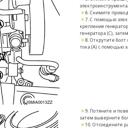
электроинструмента
6. Снимите приво
7. С помощью эле
крепления генератор
генератора (C), зате
8. Открутите болт
тока (A) с помощью 
9. Потяните и пов
затем выверните бол
10. Отсоедините р