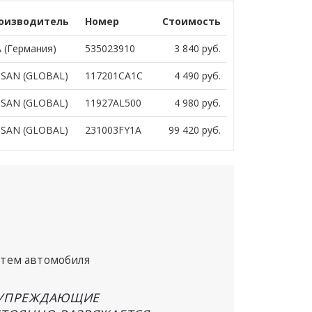
оизводитель
Номер
Стоимость
 (Германия)
535023910
3 840
руб.
SSAN (GLOBAL)
117201CA1C
4 490
руб.
SSAN (GLOBAL)
11927AL500
4 980
руб.
SSAN (GLOBAL)
231003FY1A
99 420
руб.
стем автомобиля
ДУПРЕЖДАЮЩИЕ