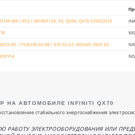
Пр
1M V9X / R52 / INFINITI EX, FX, QX50, QX70 535023910
INA
970
NI
25 09- / FX35/45 03-08 / G35 02-07, NISSAN 350Z 02-
NI
003FY1A
NI
Р НА АВТОМОБИЛЕ INFINITI QX70
осстановление стабильного энергоснабжения электроси
УЮ РАБОТУ ЭЛЕКТРООБОРУДОВАНИЯ ИЛИ ПРЕ