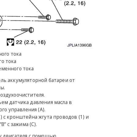
ого тока
го тока
еменного тока
ель аккумуляторной батареи от
ы.
воздухоочистителя.
ъем датчика давления масла в
го управления (A).
) с кронштейна жгута проводов (1) и
” с зажима (C).
у двигателя с помощью