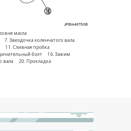
ровня масла
Звездочка коленчатого вала
с
Сливная пробка
динительный болт
Зажим
о вала
Прокладка