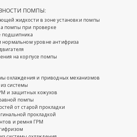
ВНОСТИ ПОМПЫ:
ющей жидкости в зоне установки помпы
а помпы при проверке
е подшипника
и нормальном уровне антифриза
двигателя
ения на корпусе помпы
емы охлаждения и приводных механизмов
 из системы
РМ и защитных кожухов
равной помпы
остей от старой прокладки
игинальной прокладкой
нтов и ремня ГРМ
нтифризом
из системы охлаждения