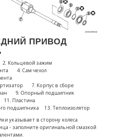
ЕДНИЙ ПРИВОД
?
Кольцевой зажим
нта
Сам чехол
лента
ртизатор
Корпус в сборе
ран
Опорный подшипник
Пластина
го подшипника
Теплоизолятор
ки указывает в сторону колеса
ца - заполните оригинальной смазкой
алентами.