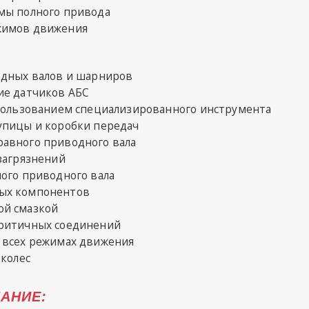
мы полного привода
жимов движения
одных валов и шарниров
ие датчиков АБС
спользованием специализированного инструмента
упицы и коробки передач
авного приводного вала
загрязнений
ого приводного вала
ых компонентов
ой смазкой
критичных соединений
 всех режимах движения
 колес
АНИЕ: