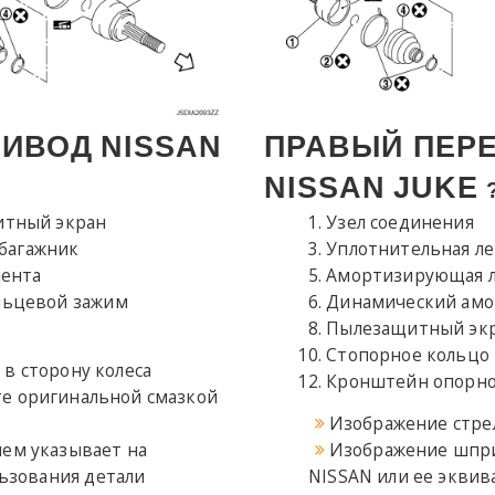
РИВОД
NISSAN
ПРАВЫЙ ПЕР
NISSAN
JUKE
тный экран
Узел соединения
 багажник
Уплотнительная ле
лента
Амортизирующая 
льцевой зажим
Динамический амо
Пылезащитный эк
Стопорное кольцо
в сторону колеса
Кронштейн опорно
е оригинальной смазкой
Изображение стрел
ием указывает на
Изображение шпри
ьзования детали
NISSAN или ее эквив