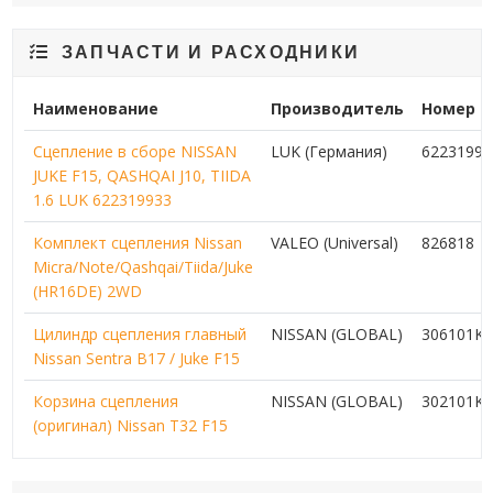
ЗАПЧАСТИ И РАСХОДНИКИ
Наименование
Производитель
Номер
Сцепление в сборе NISSAN
LUK (Германия)
62231993
JUKE F15, QASHQAI J10, TIIDA
1.6 LUK 622319933
Комплект сцепления Nissan
VALEO (Universal)
826818
Micra/Note/Qashqai/Tiida/Juke
(HR16DE) 2WD
Цилиндр сцепления главный
NISSAN (GLOBAL)
306101K
Nissan Sentra B17 / Juke F15
Корзина сцепления
NISSAN (GLOBAL)
302101K
(оригинал) Nissan T32 F15