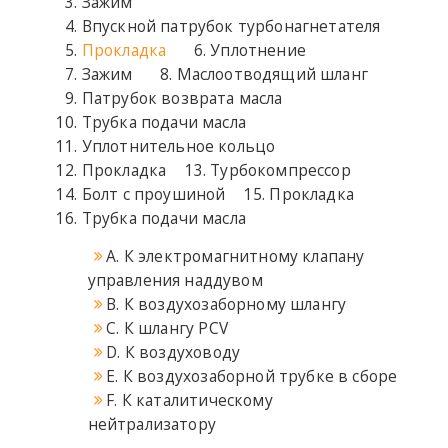
Зажим
Впускной патрубок турбонагнетателя
Прокладка
Уплотнение
Зажим
Маслоотводящий шланг
Патрубок возврата масла
Трубка подачи масла
Уплотнительное кольцо
Прокладка
Турбокомпрессор
Болт с проушиной
Прокладка
Трубка подачи масла
A. К электромагнитному клапану
управления наддувом
B. К воздухозаборному шлангу
C. К шлангу PCV
D. К воздуховоду
E. К воздухозаборной трубке в сборе
F. К каталитическому
нейтрализатору