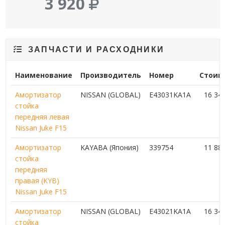
3 920
ЗАПЧАСТИ И РАСХОДНИКИ
Наименование
Производитель
Номер
Стоим
Амортизатор
NISSAN (GLOBAL)
E43031KA1A
16 34
стойка
передняя левая
Nissan Juke F15
Амортизатор
KAYABA (Япония)
339754
11 88
стойка
передняя
правая (KYB)
Nissan Juke F15
Амортизатор
NISSAN (GLOBAL)
E43021KA1A
16 34
стойка