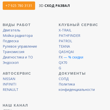
+7 925 780 3131
3D
СХОД РАЗВАЛ
ВИДЫ РАБОТ
КЛУБНЫЙ СЕРВИС
Двигатель
X-TRAIL
Мойка радиатора
PATHFINDER
Подвеска
PATROL
Рулевое управление
TEANA
Трансмиссия
QASHQAI
Диагностика и ТО
FX
— % скидки
Эндоскоп
QX70
G
АВТОСЕРВИС
ДОКУМЕНТЫ
NISSAN
СОПД
INFINITI
Политика
RENAULT
конфиденциальности
НАШ КАНАЛ