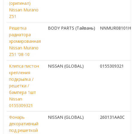
(оригинал)
Nissan Murano
Z51
Решетка
BODY PARTS (Тайвань)
NNMUR08101HB
радиатора
хромированная
Nissan Murano
Z51 '08-10
Клипса пистон
NISSAN (GLOBAL)
0155309321
крепления
подкрылка /
решетки /
бампера 1шт
Nissan
0155309321
Фонарь
NISSAN (GLOBAL)
260131AA0C
декоративный
под решеткой