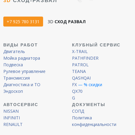
3D
СХОД-РАЗВАЛ
+7 925 780 3131
3D
СХОД РАЗВАЛ
ВИДЫ РАБОТ
КЛУБНЫЙ СЕРВИС
Двигатель
X-TRAIL
Мойка радиатора
PATHFINDER
Подвеска
PATROL
Рулевое управление
TEANA
Трансмиссия
QASHQAI
Диагностика и ТО
FX
— % скидки
Эндоскоп
QX70
G
АВТОСЕРВИС
ДОКУМЕНТЫ
NISSAN
СОПД
INFINITI
Политика
RENAULT
конфиденциальности