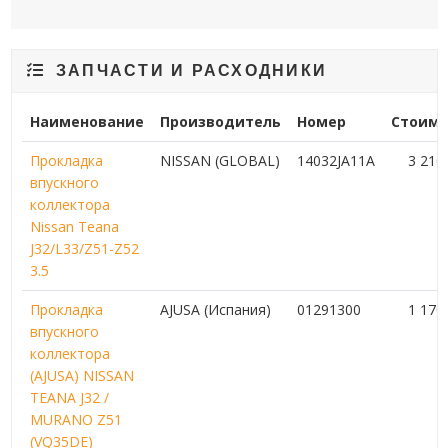
ЗАПЧАСТИ И РАСХОДНИКИ
Наименование
Производитель
Номер
Стоимо
Прокладка
NISSAN (GLOBAL)
14032JA11A
3 210
впускного
коллектора
Nissan Teana
J32/L33/Z51-Z52
3.5
Прокладка
AJUSA (Испания)
01291300
1 170
впускного
коллектора
(AJUSA) NISSAN
TEANA J32 /
MURANO Z51
(VQ35DE)