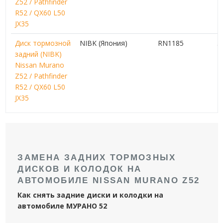
Z52 / Pathfinder
R52 / QX60 L50
JX35
Диск тормозной
NIBK (Япония)
RN1185
5
задний (NIBK)
Nissan Murano
Z52 / Pathfinder
R52 / QX60 L50
JX35
ЗАМЕНА ЗАДНИХ ТОРМОЗНЫХ
ДИСКОВ И КОЛОДОК НА
АВТОМОБИЛЕ NISSAN MURANO Z52
Как снять задние диски и колодки на
автомобиле МУРАНО 52