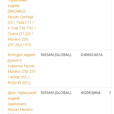
задние
(BREMBO)
Nissan Qashqai
J10 / Tiida C11 /
X-Trail T30-T31 /
Teana J31-J32 /
Murano Z50-
Z51-Z52 / F15
Колодки задние
NISSAN (GLOBAL)
D4060CA01A
5
ручного
тормоза Nissan
Murano Z50-Z51
/ Infiniti Y51 /
FX35/45 (S51)
Диск тормозной
NISSAN (GLOBAL)
432063JA0A
10
задний
(оригинал)
Nissan Murano