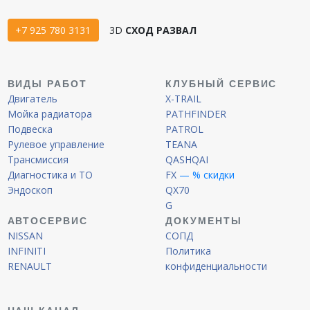
+7 925 780 3131
3D
СХОД РАЗВАЛ
ВИДЫ РАБОТ
КЛУБНЫЙ СЕРВИС
Двигатель
X-TRAIL
Мойка радиатора
PATHFINDER
Подвеска
PATROL
Рулевое управление
TEANA
Трансмиссия
QASHQAI
Диагностика и ТО
FX
— % скидки
Эндоскоп
QX70
G
АВТОСЕРВИС
ДОКУМЕНТЫ
NISSAN
СОПД
INFINITI
Политика
RENAULT
конфиденциальности