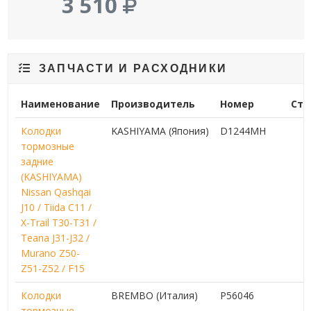
3 510
ЗАПЧАСТИ И РАСХОДНИКИ
Наименование
Производитель
Номер
Сто
Колодки
KASHIYAMA (Япония)
D1244MH
1
тормозные
задние
(KASHIYAMA)
Nissan Qashqai
J10 / Tiida C11 /
X-Trail T30-T31 /
Teana J31-J32 /
Murano Z50-
Z51-Z52 / F15
Колодки
BREMBO (Италия)
P56046
2
тормозные