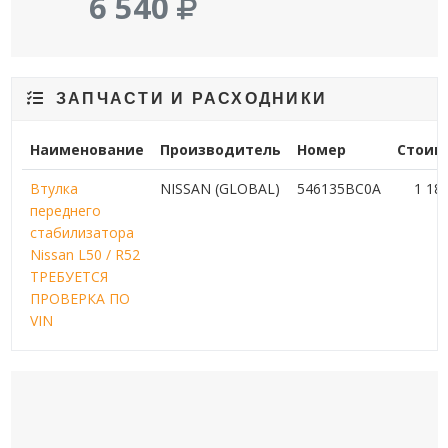
6 540
ЗАПЧАСТИ И РАСХОДНИКИ
Наименование
Производитель
Номер
Стоим
Втулка
NISSAN (GLOBAL)
546135BC0A
1 18
переднего
стабилизатора
Nissan L50 / R52
ТРЕБУЕТСЯ
ПРОВЕРКА ПО
VIN