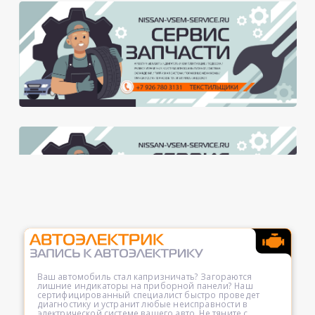
Ваш автомобиль стал капризничать? Загораются
лишние индикаторы на приборной панели? Наш
сертифицированный специалист быстро проведет
диагностику и устранит любые неисправности в
электрической системе вашего авто. Не тяните с