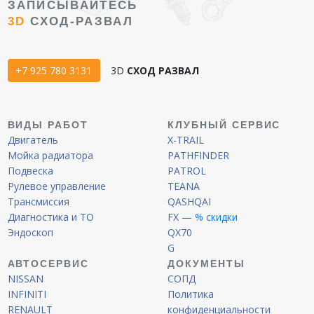
ЗАПИСЫВАЙТЕСЬ
3D
СХОД-РАЗВАЛ
+7 925 780 3131
3D
СХОД РАЗВАЛ
ВИДЫ РАБОТ
КЛУБНЫЙ СЕРВИС
Двигатель
X-TRAIL
Мойка радиатора
PATHFINDER
Подвеска
PATROL
Рулевое управление
TEANA
Трансмиссия
QASHQAI
Диагностика и ТО
FX
— % скидки
Эндоскоп
QX70
G
АВТОСЕРВИС
ДОКУМЕНТЫ
NISSAN
СОПД
INFINITI
Политика
RENAULT
конфиденциальности