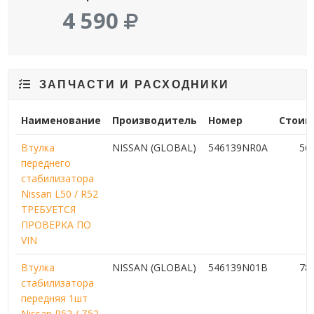
4 590
ЗАПЧАСТИ И РАСХОДНИКИ
Наименование
Производитель
Номер
Стоим
Втулка
NISSAN (GLOBAL)
546139NR0A
56
переднего
стабилизатора
Nissan L50 / R52
ТРЕБУЕТСЯ
ПРОВЕРКА ПО
VIN
Втулка
NISSAN (GLOBAL)
546139N01B
78
стабилизатора
передняя 1шт
Nissan R52 / Z52