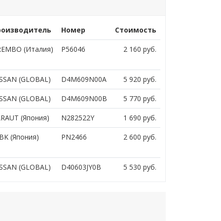
роизводитель
Номер
Стоимость
EMBO (Италия)
P56046
2 160
руб.
SSAN (GLOBAL)
D4M609N00A
5 920
руб.
SSAN (GLOBAL)
D4M609N00B
5 770
руб.
RAUT (Япония)
N282522Y
1 690
руб.
BK (Япония)
PN2466
2 600
руб.
SSAN (GLOBAL)
D40603JY0B
5 530
руб.