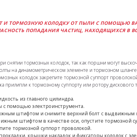
Т И ТОРМОЗНУЮ КОЛОДКУ ОТ ПЫЛИ С ПОМОЩЬЮ В
АСНОСТЬ ПОПАДАНИЯ ЧАСТИЦ, НАХОДЯЩИХСЯ В ВО
ри снятии тормозных колодок, так как поршни могут выскоч
олты на динамометрическом элементе и тормозном шланге,
рмозных колодок закрепите тормозной суппорт проволокой
ка прилипли к тормозному суппорту или ротору дискового т
идкость из главного цилиндра.
ны с помощью электроинструмента.
вижным штифтом и снимите верхний болт с выдвижным
вижным штифтом в качестве оси, опустите тормозной с
епите тормозной суппорт проволокой.
 прокладки, крышки накладок и фиксаторы колодок с эл