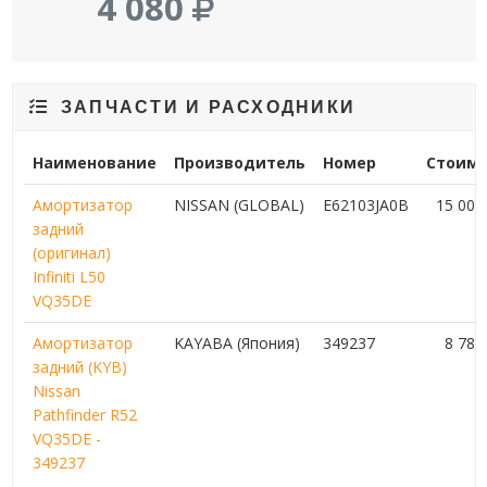
4 080
ЗАПЧАСТИ И РАСХОДНИКИ
Наименование
Производитель
Номер
Стоимо
Амортизатор
NISSAN (GLOBAL)
E62103JA0B
15 00
задний
(оригинал)
Infiniti L50
VQ35DE
Амортизатор
KAYABA (Япония)
349237
8 78
задний (KYB)
Nissan
Pathfinder R52
VQ35DE -
349237