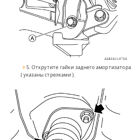
5. Открутите гайки заднего амортизатора
( указаны стрелками ).