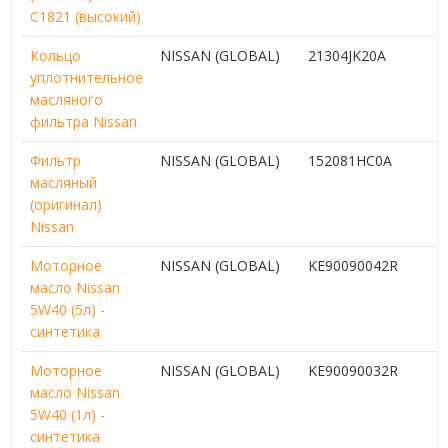
C1821 (высокий)
Кольцо
NISSAN (GLOBAL)
21304JK20A
уплотнительное
масляного
фильтра Nissan
Фильтр
NISSAN (GLOBAL)
152081HC0A
1
масляный
(оригинал)
Nissan
Моторное
NISSAN (GLOBAL)
KE90090042R
6
масло Nissan
5W40 (5л) -
синтетика
Моторное
NISSAN (GLOBAL)
KE90090032R
2
масло Nissan
5W40 (1л) -
синтетика