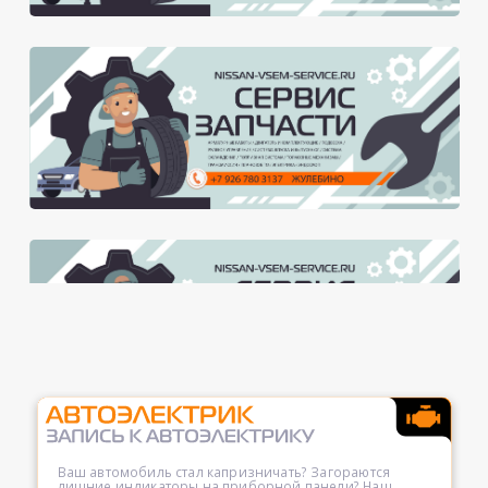
Ваш автомобиль стал капризничать? Загораются
лишние индикаторы на приборной панели? Наш