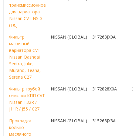
трансмиссионное
для вариатора
Nissan CVT NS-3
(1л.)
Фильтр
NISSAN (GLOBAL)
317263JX0A
масляный
вариатора CVT
Nissan Qashqai
Sentra, Juke,
Murano, Teana,
Serena C27
Фильтр грубой
NISSAN (GLOBAL)
3172828X0A
3
очистки КПП CVT
Nissan T32R /
J11R / J55 / C27
Прокладка
NISSAN (GLOBAL)
315263JX3A
кольцо
масляного