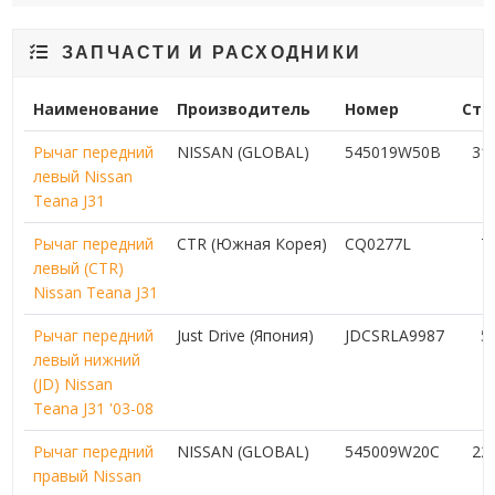
ЗАПЧАСТИ И РАСХОДНИКИ
Наименование
Производитель
Номер
Сто
Рычаг передний
NISSAN (GLOBAL)
545019W50B
31
левый Nissan
Teana J31
Рычаг передний
CTR (Южная Корея)
CQ0277L
7
левый (CTR)
Nissan Teana J31
Рычаг передний
Just Drive (Япония)
JDCSRLA9987
5
левый нижний
(JD) Nissan
Teana J31 '03-08
Рычаг передний
NISSAN (GLOBAL)
545009W20C
22
правый Nissan