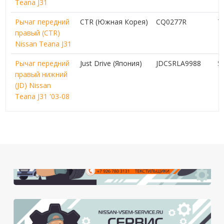
Teana J31
Рычаг передний
CTR (Южная Корея)
CQ0277R
7
правый (CTR)
Nissan Teana J31
Рычаг передний
Just Drive (Япония)
JDCSRLA9988
5
правый нижний
(JD) Nissan
Teana J31 '03-08