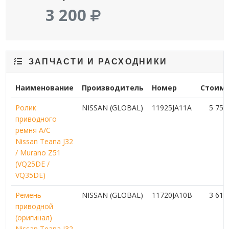
3 200
ЗАПЧАСТИ И РАСХОДНИКИ
Наименование
Производитель
Номер
Стоимо
Ролик
NISSAN (GLOBAL)
11925JA11A
5 75
приводного
ремня A/C
Nissan Teana J32
/ Murano Z51
(VQ25DE /
VQ35DE)
Ремень
NISSAN (GLOBAL)
11720JA10B
3 61
приводной
(оригинал)
Nissan Teana J32