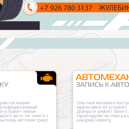
ораются лишние
Опытные механики быстро
сертифицированный
эффективно её устранят,
 и устранит любые
Доверьте ремонт своего
ашего авто. Не тяните с
гарантируем честные рас
пытному автоэлектрику!
каждому клиенту.