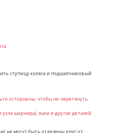
еса
нить ступицу колеса и подшипниковый
ьте осторожны, чтобы не перетянуть
 узла шарнира), вала и других деталей.
ал не могут быть отделены друг от