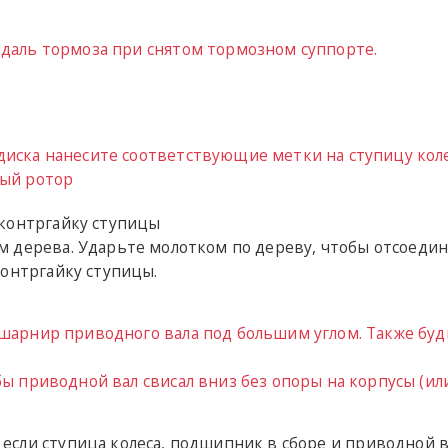
едаль тормоза при снятом тормозном суппорте.
диска нанесите соответствующие метки на ступицу кол
вый ротор
 контргайку ступицы
м дерева. Ударьте молотком по дереву, чтобы отсоеди
контргайку ступицы.
 шарнир приводного вала под большим углом. Также буд
ы приводной вал свисал вниз без опоры на корпусы (или
сли ступица колеса, подшипник в сборе и приводной в