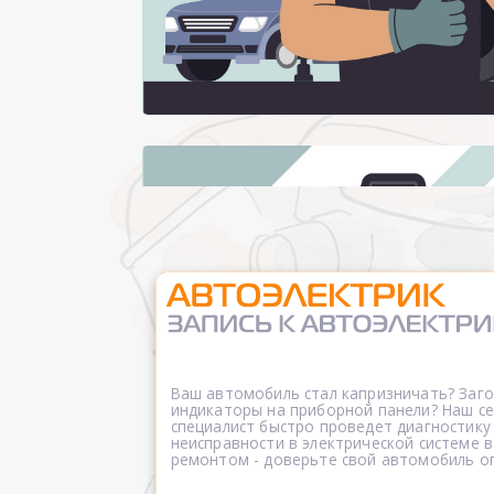
Ваш автомобиль стал капризничать? Заг
индикаторы на приборной панели? Наш 
специалист быстро проведет диагностику
неисправности в электрической системе в
ремонтом - доверьте свой автомобиль о