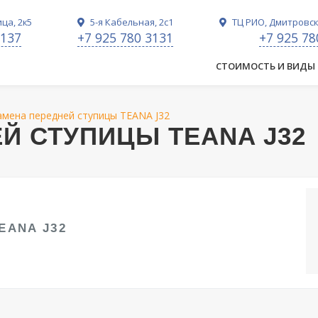
ца, 2к5
5-я Кабельная, 2с1
ТЦ РИО, Дмитровско
3137
+7 925 780 3131
+7 925 78
СТОИМОСТЬ И ВИДЫ
амена передней ступицы TEANA J32
Й СТУПИЦЫ TEANA J32
EANA J32