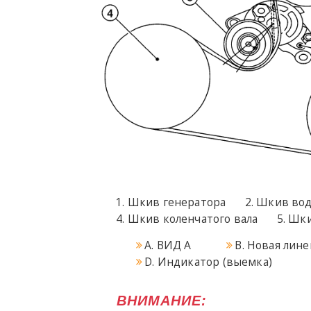
Шкив генератора
Шкив вод
Шкив коленчатого вала
Шки
A. ВИД А
B. Новая лин
D. Индикатор (выемка)
ВНИМАНИЕ: