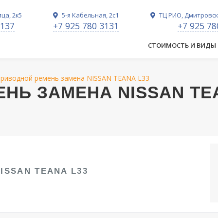
ца, 2к5
5-я Кабельная, 2с1
ТЦ РИО, Дмитровско
3137
+7 925 780 3131
+7 925 78
СТОИМОСТЬ И ВИДЫ
риводной ремень замена NISSAN TEANA L33
НЬ ЗАМЕНА NISSAN TE
ISSAN TEANA L33