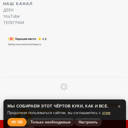
НАШ КАНАЛ
ДЗЕН
YouTube
ТЕЛЕГРАМ
Замена термостата NISSAN TEANA L33
©
АВТОСЕРВИС
МЫ СОБИРАЕМ ЭТОТ ЧЁРТОВ КУКИ, КАК И ВСЕ.
×
НИССАН
-
ВСЕМ
2019-2026
Продолжая пользоваться сайтом, вы соглашаетесь с
этим
.
НУ ОК
Только необходимые
Настроить