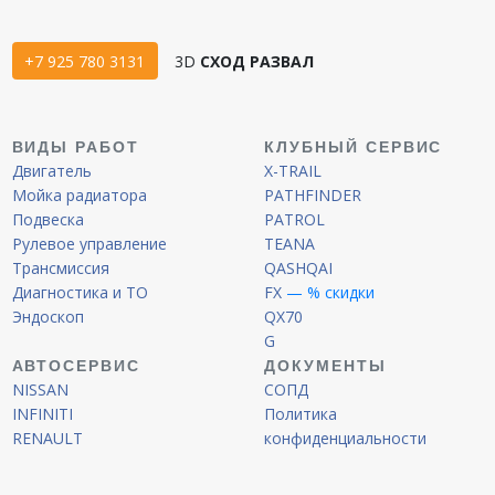
+7 925 780 3131
3D
СХОД РАЗВАЛ
ВИДЫ РАБОТ
КЛУБНЫЙ СЕРВИС
Двигатель
X-TRAIL
Мойка радиатора
PATHFINDER
Подвеска
PATROL
Рулевое управление
TEANA
Трансмиссия
QASHQAI
Диагностика и ТО
FX
— % скидки
Эндоскоп
QX70
G
АВТОСЕРВИС
ДОКУМЕНТЫ
NISSAN
СОПД
INFINITI
Политика
RENAULT
конфиденциальности