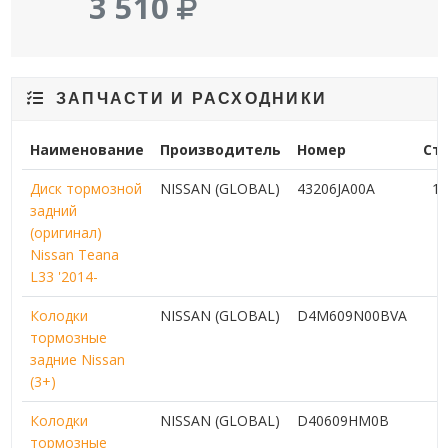
3 510
ЗАПЧАСТИ И РАСХОДНИКИ
Наименование
Производитель
Номер
Ст
Диск тормозной
NISSAN (GLOBAL)
43206JA00A
10
задний
(оригинал)
Nissan Teana
L33 '2014-
Колодки
NISSAN (GLOBAL)
D4M609N00BVA
5
тормозные
задние Nissan
(3+)
Колодки
NISSAN (GLOBAL)
D40609HM0B
6
тормозные