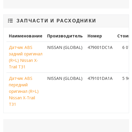
ЗАПЧАСТИ И РАСХОДНИКИ
Наименование
Производитель
Номер
Стоим
Датчик ABS
NISSAN (GLOBAL)
479001DC1A
6 07
задний оригинал
(R=L) Nissan X-
Trail T31
Датчик ABS
NISSAN (GLOBAL)
479101DA1A
5 96
передний
оригинал (R=L)
Nissan X-Trail
T31