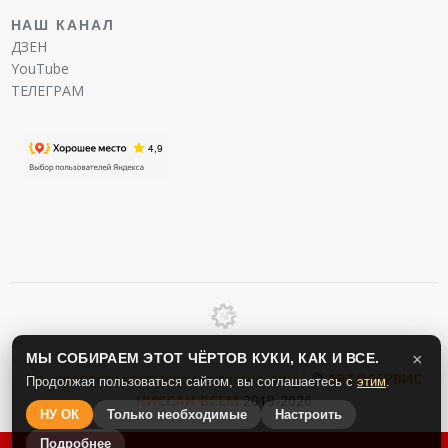
НАШ КАНАЛ
ДЗЕН
YouTube
ТЕЛЕГРАМ
МЫ СОБИРАЕМ ЭТОТ ЧЁРТОВ КУКИ, КАК И ВСЕ.
×
Как провести комплексную диагностику?
©
АВТОСЕРВИС
Продолжая пользоваться сайтом, вы соглашаетесь с
этим
.
НИССАН
-
ВСЕМ
2019-2026
НУ ОК
Только необходимые
Настроить
Подробнее