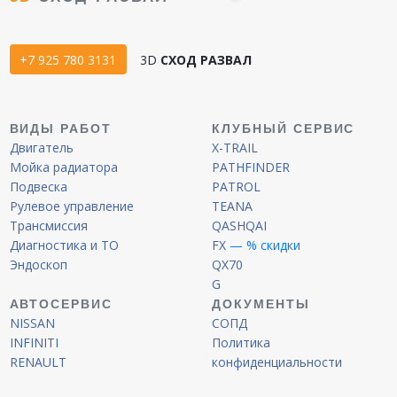
+7 925 780 3131
3D
СХОД РАЗВАЛ
ВИДЫ РАБОТ
КЛУБНЫЙ СЕРВИС
Двигатель
X-TRAIL
Мойка радиатора
PATHFINDER
Подвеска
PATROL
Рулевое управление
TEANA
Трансмиссия
QASHQAI
Диагностика и ТО
FX
— % скидки
Эндоскоп
QX70
G
АВТОСЕРВИС
ДОКУМЕНТЫ
NISSAN
СОПД
INFINITI
Политика
RENAULT
конфиденциальности