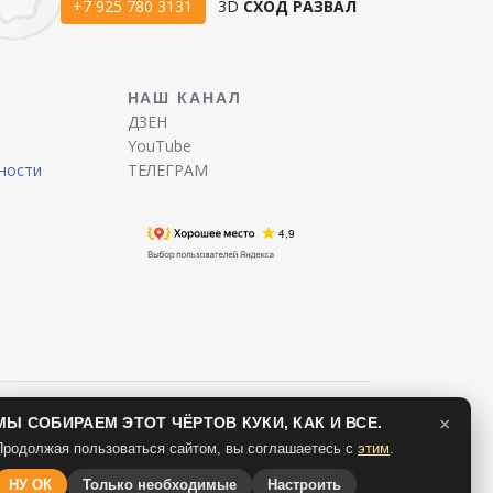
+7 925 780 3131
3D
СХОД РАЗВАЛ
Ы
НАШ КАНАЛ
ДЗЕН
YouTube
ности
ТЕЛЕГРАМ
МЫ СОБИРАЕМ ЭТОТ ЧЁРТОВ КУКИ, КАК И ВСЕ.
×
Продолжая пользоваться сайтом, вы соглашаетесь с
этим
.
НУ ОК
Только необходимые
Настроить