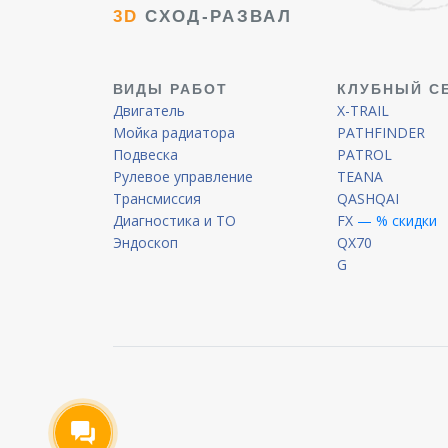
3D
СХОД-РАЗВАЛ
ВИДЫ РАБОТ
КЛУБНЫЙ С
Двигатель
X-TRAIL
Мойка радиатора
PATHFINDER
Подвеска
PATROL
Рулевое управление
TEANA
Трансмиссия
QASHQAI
Диагностика и ТО
FX
— % скидки
Эндоскоп
QX70
G