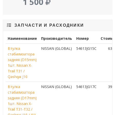
1 500
ЗАПЧАСТИ И РАСХОДНИКИ
Наименование
Производитель
Номер
Стоимо
Втулка
NISSAN (GLOBAL)
54613JG15C
63
стабилизатора
задняя (D15mm)
1шт. Nissan X-
Trail T31 /
Qashqai J10
Втулка
NISSAN (GLOBAL)
54613JG17C
39
стабилизатора
задняя (D17mm)
1шт. Nissan X-
Trail T31-T32 /
Qashqai J10 / J11