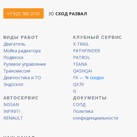
+7 925 780 3131
3D
СХОД РАЗВАЛ
ВИДЫ РАБОТ
КЛУБНЫЙ СЕРВИС
Двигатель
X-TRAIL
Мойка радиатора
PATHFINDER
Подвеска
PATROL
Рулевое управление
TEANA
Трансмиссия
QASHQAI
Диагностика и ТО
FX
— % скидки
Эндоскоп
QX70
G
АВТОСЕРВИС
ДОКУМЕНТЫ
NISSAN
СОПД
INFINITI
Политика
RENAULT
конфиденциальности