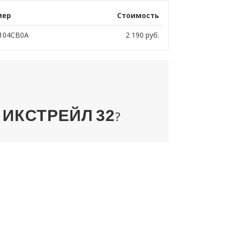
мер
Стоимость
104CB0A
2 190
руб.
ИКСТРЕЙЛ
32
Н
?